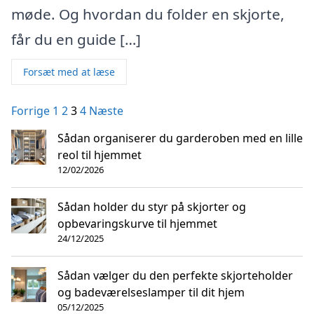
møde. Og hvordan du folder en skjorte,
får du en guide […]
Forsæt med at læse
Indlægsinddeling
Forrige
1
2
3
4
Næste
Sådan organiserer du garderoben med en lille
reol til hjemmet
12/02/2026
Sådan holder du styr på skjorter og
opbevaringskurve til hjemmet
24/12/2025
Sådan vælger du den perfekte skjorteholder
og badeværelseslamper til dit hjem
05/12/2025