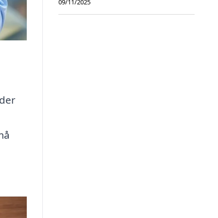
09/11/2025
lder
 må