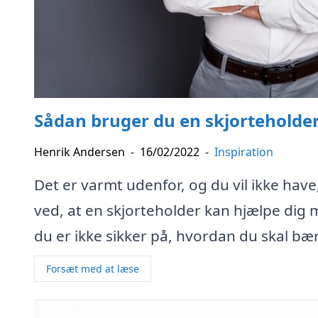
Sådan bruger du en skjorteholder t
Henrik Andersen
-
16/02/2022
-
Inspiration
Det er varmt udenfor, og du vil ikke have,
ved, at en skjorteholder kan hjælpe dig 
du er ikke sikker på, hvordan du skal bære
Forsæt med at læse