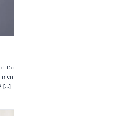
ud. Du
d, men
å […]